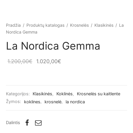
Pradžia
/
Produktų katalogas
/
Krosnelės
/
Klasikinės
/
La
Nordica Gemma
La Nordica Gemma
Original
Current
1.200,00
€
1.020,00
€
price was:
price is:
1.200,00€.
1.020,00€.
Kategorijos:
Klasikinės
,
Koklinės
,
Krosnelės su kaitlente
Žymos:
koklines
,
krosnelė
,
la nordica
Dalintis