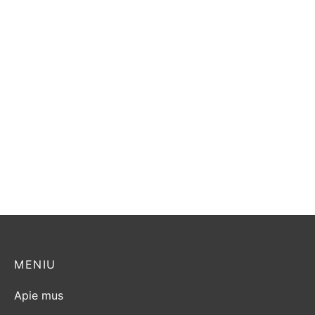
Dovre TAI 55 WD
Morso 2b standart
1.900,00
€
1.449,00
€
MENIU
Apie mus