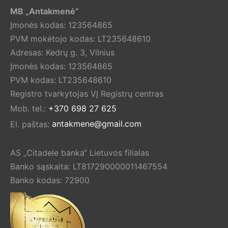
MB „Antakmenė”
Įmonės kodas: 123564865
PVM mokėtojo kodas: LT235648610
Adresas: Kedrų g. 3, Vilnius
Įmonės kodas: 123564865
PVM kodas: LT235648610
Registro tvarkytojas VĮ Registrų centras
Mob. tel.:
+370 698 27 625
El. paštas:
antakmene@gmail.com
AS „Citadele banka“ Lietuvos filialas
Banko sąskaita: LT817290000011467554
Banko kodas: 72900