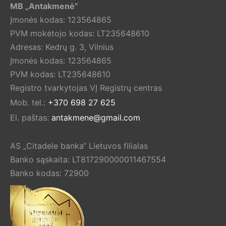
MB „Antakmenė”
Įmonės kodas: 123564865
PVM mokėtojo kodas: LT235648610
Adresas: Kedrų g. 3, Vilnius
Įmonės kodas: 123564865
PVM kodas: LT235648610
Registro tvarkytojas VĮ Registrų centras
Mob. tel.:
+370 698 27 625
El. paštas:
antakmene@gmail.com
AS „Citadele banka“ Lietuvos filialas
Banko sąskaita: LT817290000011467554
Banko kodas: 72900