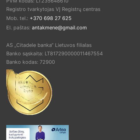
PVM kodas: LT235648610
Registro tvarkytojas VĮ Registrų centras
Mob. tel.:
+370 698 27 625
El. paštas:
antakmene@gmail.com
AS „Citadele banka“ Lietuvos filialas
Banko sąskaita: LT817290000011467554
Banko kodas: 72900