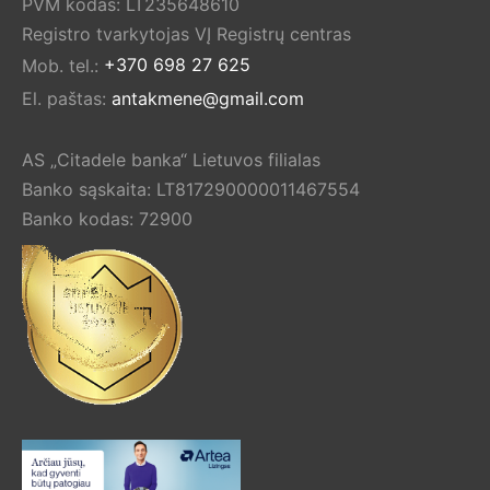
PVM kodas: LT235648610
Registro tvarkytojas VĮ Registrų centras
Mob. tel.:
+370 698 27 625
El. paštas:
antakmene@gmail.com
AS „Citadele banka“ Lietuvos filialas
Banko sąskaita: LT817290000011467554
Banko kodas: 72900