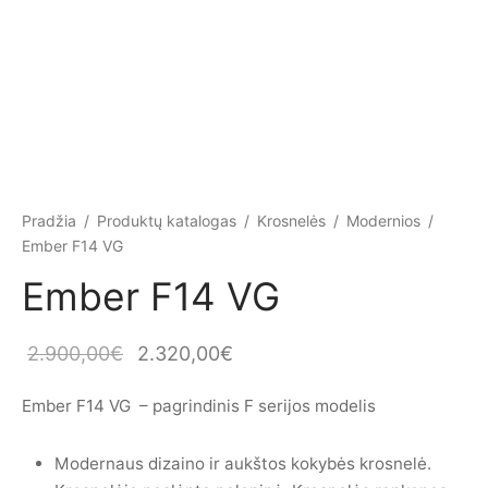
Pradžia
/
Produktų katalogas
/
Krosnelės
/
Modernios
/
Ember F14 VG
Ember F14 VG
Original
Current
2.900,00
€
2.320,00
€
price was:
price is:
Ember F14 VG – pagrindinis F serijos modelis
2.900,00€.
2.320,00€.
Modernaus dizaino ir aukštos kokybės krosnelė.