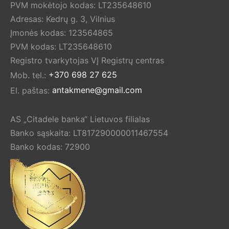
PVM mokėtojo kodas: LT235648610
Adresas: Kedrų g. 3, Vilnius
Įmonės kodas: 123564865
PVM kodas: LT235648610
Registro tvarkytojas VĮ Registrų centras
Mob. tel.:
+370 698 27 625
El. paštas:
antakmene@gmail.com
AS „Citadele banka“ Lietuvos filialas
Banko sąskaita: LT817290000011467554
Banko kodas: 72900