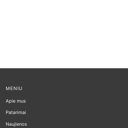
Dovre TAI 45WD
Dovre 425 M
1.700,00
€
1.630,00
€
MENIU
Apie mus
Patarimai
Naujienos