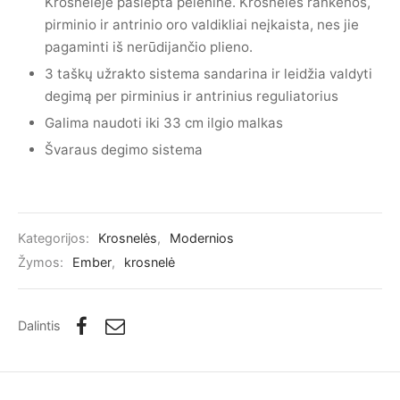
Krosnelėje paslėpta peleninė. Krosnelės rankenos,
pirminio ir antrinio oro valdikliai neįkaista, nes jie
pagaminti iš nerūdijančio plieno.
3 taškų užrakto sistema sandarina ir leidžia valdyti
degimą per pirminius ir antrinius reguliatorius
Galima naudoti iki 33 cm ilgio malkas
Švaraus degimo sistema
Kategorijos:
Krosnelės
,
Modernios
Žymos:
Ember
,
krosnelė
Dalintis