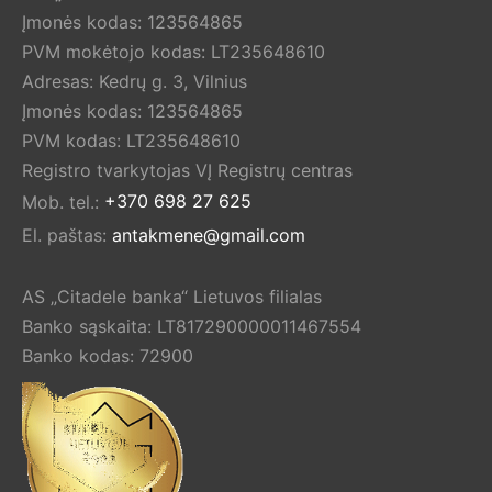
Įmonės kodas: 123564865
PVM mokėtojo kodas: LT235648610
Adresas: Kedrų g. 3, Vilnius
Įmonės kodas: 123564865
PVM kodas: LT235648610
Registro tvarkytojas VĮ Registrų centras
Mob. tel.:
+370 698 27 625
El. paštas:
antakmene@gmail.com
AS „Citadele banka“ Lietuvos filialas
Banko sąskaita: LT817290000011467554
Banko kodas: 72900