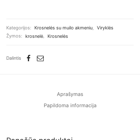
price was:
price is:
3.100,00€.
2.635,00€.
Kategorijos:
Krosnelės su muilo akmeniu
,
Viryklės
Žymos:
krosnelė
,
Krosnelės
Dalintis
Aprašymas
Papildoma informacija