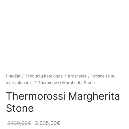
Pradžia
/
Produktų katalogas
/
Krosnelės
/
Krosnelės su
muilo akmeniu
/
Thermorossi Margherita Stone
Thermorossi Margherita
Stone
Original
Current
3.100,00
€
2.635,00
€