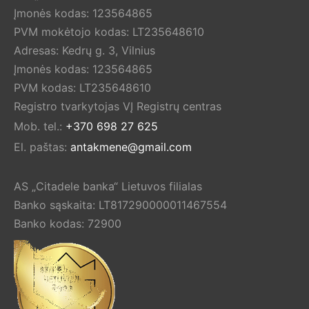
Įmonės kodas: 123564865
PVM mokėtojo kodas: LT235648610
Adresas: Kedrų g. 3, Vilnius
Įmonės kodas: 123564865
PVM kodas: LT235648610
Registro tvarkytojas VĮ Registrų centras
Mob. tel.:
+370 698 27 625
El. paštas:
antakmene@gmail.com
AS „Citadele banka“ Lietuvos filialas
Banko sąskaita: LT817290000011467554
Banko kodas: 72900