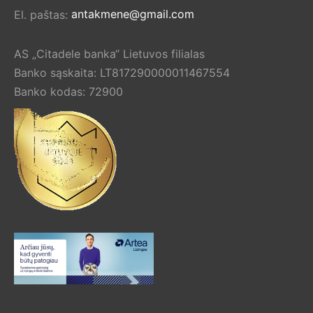
El. paštas:
antakmene@gmail.com
AS „Citadele banka“ Lietuvos filialas
Banko sąskaita: LT817290000011467554
Banko kodas: 72900