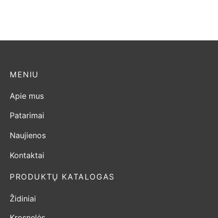
3.500,00€.
3.325,00€.
2.100,00€.
1.995
MENIU
Apie mus
Patarimai
Naujienos
Kontaktai
PRODUKTŲ KATALOGAS
Židiniai
Krosnelės