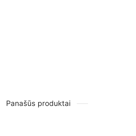
2.400,00
€
2.500,00
€
Rocal Laria 50
Rocal Laria 80
1.900,00
€
2.200,00
€
Panašūs produktai