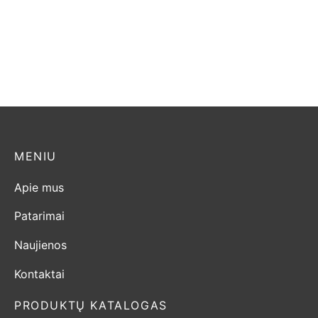
Dovre TAI 55 WD
Dovre Vintage 50
emaliuota
1.900,00
€
3.000,00
€
MENIU
Apie mus
Patarimai
Naujienos
Kontaktai
PRODUKTŲ KATALOGAS