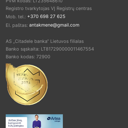
PVM kodas: LT235648610
Registro tvarkytojas VĮ Registrų centras
Mob. tel.:
+370 698 27 625
El. paštas:
antakmene@gmail.com
AS „Citadele banka“ Lietuvos filialas
Banko sąskaita: LT817290000011467554
Banko kodas: 72900