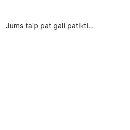
Jums taip pat gali patikti…
Rocal Laria 80 LD/LI
Rocal Laria 100