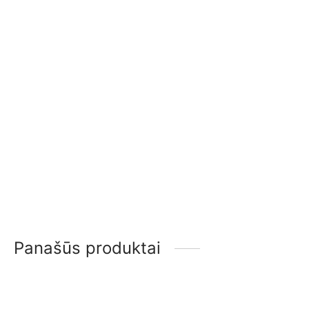
2.950,00
€
3.200,00
€
Rocal Habit 100 Two
Rocal Habit 76 LI/LD
sided
3.000,00
€
3.200,00
€
Panašūs produktai