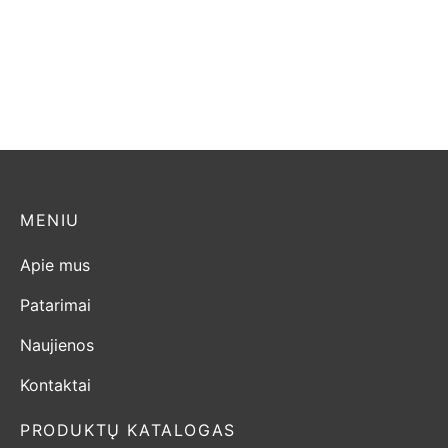
Dovre Vintage 35
Dovre 425 M
2.200,00
€
1.630,00
€
MENIU
Apie mus
Patarimai
Naujienos
Kontaktai
PRODUKTŲ KATALOGAS