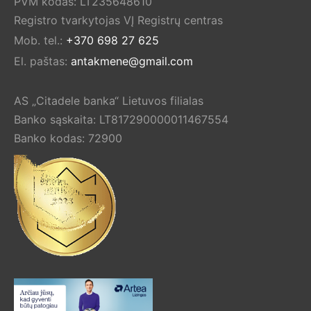
PVM kodas: LT235648610
Registro tvarkytojas VĮ Registrų centras
Mob. tel.:
+370 698 27 625
El. paštas:
antakmene@gmail.com
AS „Citadele banka“ Lietuvos filialas
Banko sąskaita: LT817290000011467554
Banko kodas: 72900