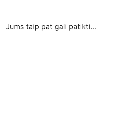
Jums taip pat gali patikti…
Rocal Habit 73TC+ T
Rocal Habit 93TC+T