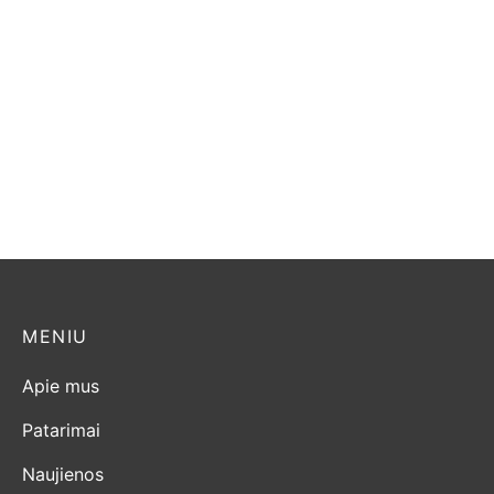
Rocal D-8
Dovre Sense 103
3.100,00
€
1.700,00
€
MENIU
Apie mus
Patarimai
Naujienos