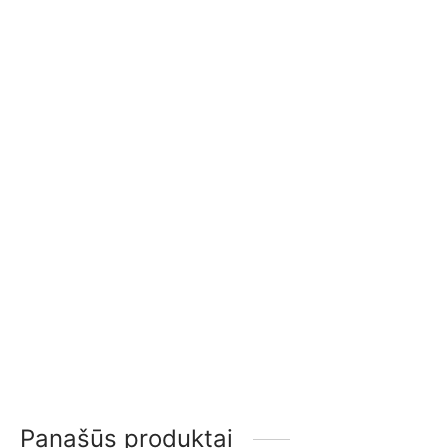
Morso 6148
Morso 7843
2.350,00
€
3.450,00
€
Morso 6843
Morso 7870
2.500,00
€
3.450,00
€
Panašūs produktai