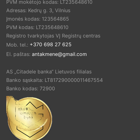
PVM mokėtojo kodas: LT235648610
Adresas: Kedrų g. 3, Vilnius
Įmonės kodas: 123564865
PVM kodas: LT235648610
Registro tvarkytojas VĮ Registrų centras
Mob. tel.:
+370 698 27 625
El. paštas:
antakmene@gmail.com
AS „Citadele banka“ Lietuvos filialas
Banko sąskaita: LT817290000011467554
Banko kodas: 72900