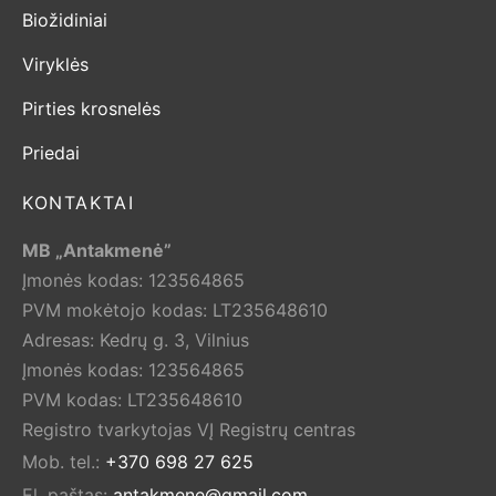
Biožidiniai
Viryklės
Pirties krosnelės
Priedai
KONTAKTAI
MB „Antakmenė”
Įmonės kodas: 123564865
PVM mokėtojo kodas: LT235648610
Adresas: Kedrų g. 3, Vilnius
Įmonės kodas: 123564865
PVM kodas: LT235648610
Registro tvarkytojas VĮ Registrų centras
Mob. tel.:
+370 698 27 625
El. paštas:
antakmene@gmail.com