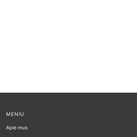
Dovre Brut
Rocal Born
1.200,00
€
4.300,00
€
MENIU
Apie mus