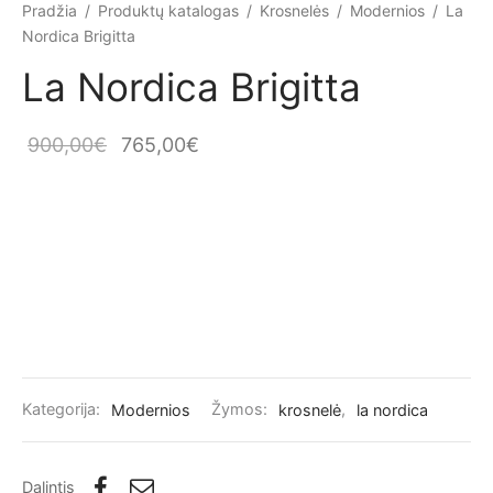
Pradžia
/
Produktų katalogas
/
Krosnelės
/
Modernios
/
La
Nordica Brigitta
La Nordica Brigitta
Original
Current
900,00
€
765,00
€
price
price is:
was:
765,00€.
900,00€.
Kategorija:
Modernios
Žymos:
krosnelė
,
la nordica
Dalintis