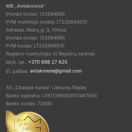
MB „Antakmenė”
Įmonės kodas: 123564865
PVM mokėtojo kodas: LT235648610
Adresas: Kedrų g. 3, Vilnius
Įmonės kodas: 123564865
PVM kodas: LT235648610
Registro tvarkytojas VĮ Registrų centras
Mob. tel.:
+370 698 27 625
El. paštas:
antakmene@gmail.com
AS „Citadele banka“ Lietuvos filialas
Banko sąskaita: LT817290000011467554
Banko kodas: 72900