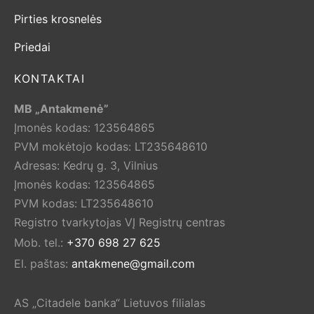
Pirties krosnelės
Priedai
KONTAKTAI
MB „Antakmenė”
Įmonės kodas: 123564865
PVM mokėtojo kodas: LT235648610
Adresas: Kedrų g. 3, Vilnius
Įmonės kodas: 123564865
PVM kodas: LT235648610
Registro tvarkytojas VĮ Registrų centras
Mob. tel.:
+370 698 27 625
El. paštas:
antakmene@gmail.com
AS „Citadele banka“ Lietuvos filialas